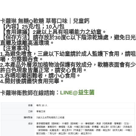
卡蘿琳 無糖Q軟糖 草莓口味｜兒童鈣
【內容】25克/包；10入/包
【食用建議】2歲以上具有咀嚼能力之幼童。
【保存方法】請存放於30度C以下陰涼乾燥處，避免日光
直曬及遠離高溫環境。
【注意事項】
1.為避免噎食，三歲以下幼童請於成人監護下食用，請咀
嚼，勿整顆吞食。
2.本產品外層添加植物油保護有效成分，軟糖表面會有少
許白色現象皆屬正常，請安心食用。
3.吞嚥咀嚼困難者，請小心食用。
4.開封後請盡快食用完畢。
LINE@益生菌
：
卡蘿琳衛教師在線諮詢