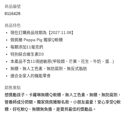
商品編號
超商取貨付款
8116428
LINE Pay
商品特色
Apple Pay
現在訂購商品效期為【2027.11.08】
佩佩豬 Peppa Pig 獨家Q軟糖
街口支付
每顆添加11毫克鈣
Google Pay
特別結合維生素D3
本產品不含11項過敏原(甲殼類、芒果、花生、牛奶、蛋...)
ATM付款
無糖、無人工色素、無防腐劑、無反式脂肪
適合全家人的機能零食
運送方式
全家取貨付款
銷售重點
每筆NT$120
想獎勵孩子，卡蘿琳無糖Ｑ軟糖，無人工色素，無糖，無防腐劑，
營養師成分把關。獨家佩佩豬聯名款，小朋友最愛！安心享受Q軟
7-11取貨付款
糖，好吃軟Q、無糖無負擔，是寶貝最佳的獎勵品。
每筆NT$60，滿NT$1,500(含以上)免運費
宅配