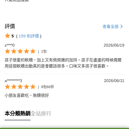
評價
查看全部
5
(
199
則評價
)
s****0
2026/06/19
|
1包
孩子很愛的軟糖，加上又有佩佩豬的加持。孩子在盧盧的時候偶爾
用這個軟糖出動真的是會聽話很多。口味又多孩子很喜歡。
a*********3
2026/06/11
|
9包66折
小朋友喜歡吃，無糖很好
本分類熱銷
全站排行