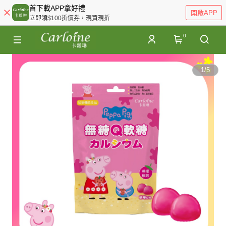
首下載APP拿好禮
開啟APP
立即領$100折價券，現買現折
0
1
/
5