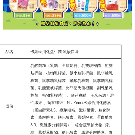
品名
卡蘿琳消化益生菌
-
乳酸口味
乳酸菌粉（乳糖、全脂奶粉、乳雙歧桿菌、短雙
歧桿菌、植物乳桿菌、鼠李糖乳桿菌、鼠李糖乳
桿菌、鼠李糖乳桿菌、嗜酸乳桿菌、鼠李糖乳桿
菌、乳酸雙岐桿菌、比菲徳氏龍根菌、副乾酪乳
桿菌、植物乳桿菌） 、麥芽糊精、玉米來源可溶
性纖維 、菊苣纖維、N．Zimes®綜合消化酵素
成份
（蛋白酵素4.5、麥芽糊精、澱粉酵素、糖化酵
素、脂解酵素、轉化酵素、鳳梨酵素、蛋白酵素
3.0、纖維素分解酵素）、綜合蔬果抽出物（乳
糖、鳳梨萃取物、糖化酵素、纖維分解酵素、青