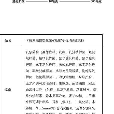
品名
卡蘿琳暢快益生菌
-(
乳酸
/
草莓
/
葡萄口味
)
乳酸菌粉（麥芽糊精、乳糖、乳雙歧桿菌、短雙
歧桿菌、植物乳桿菌、鼠李糖乳桿菌、鼠李糖乳
桿菌、鼠李糖乳桿菌、嗜酸乳桿菌、鼠李糖乳桿
菌、乳酸雙岐桿菌、比菲徳氏龍根菌、副乾酪乳
桿菌、植物乳桿菌）、海水濃縮物、全脂奶粉、
玉米來源可溶性纖維、果寡糖、菊苣纖維、綜合
成份
蔬果抽出物 （乳糖、鳳梨萃取物、糖化酵素、纖
維分解酵素、青木瓜萃取物、麥芽糊精）、玉米
來源可溶性纖維、香料（優格）、二氧化矽、木
寡糖、N．Zimes®綜合消化酵素（蛋白酵素4.5、