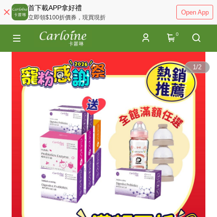
首下載APP拿好禮
Open App
立即領$100折價券，現買現折
0
1
/
2