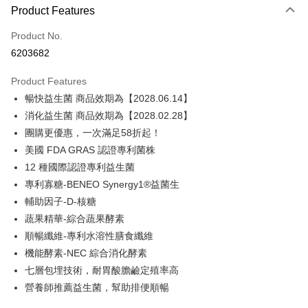
Product Features
Credit Card (Full Payment)
Product No.
Convenience Store Pickup and Pay
6203682
LINE Pay
Product Features
Apple Pay
暢快益生菌 商品效期為【2028.06.14】
消化益生菌 商品效期為【2028.02.28】
JKOPAY
團購更優惠，一次滿足58折起！
Google Pay
美國 FDA GRAS 認證專利菌株
12 種國際認證專利益生菌
ATM Transfer
專利寡糖-BENEO Synergy1®益菌生
Shipping Method
輔助因子-D-核糖
蔬果精華-綜合蔬果酵素
全家取貨付款
順暢纖維-專利水溶性膳食纖維
NT$120/order
機能酵素-NEC 綜合消化酵素
7-11取貨付款
七層包埋技術，耐胃酸膽鹼定殖率高
NT$60/order | Free shipping on orders of NT$1,500 or more
營養師推薦益生菌，幫助排便順暢