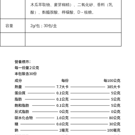
木瓜萃取物、麥芽糊精）、二氧化矽、香料（乳
酸）、麩醯胺酸、檸檬酸、D－核糖。
容量
2g/
包；
30
包
/
盒