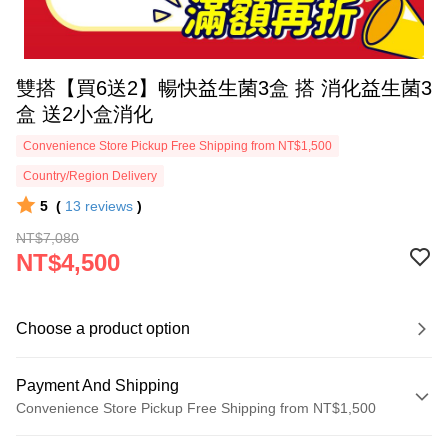
雙搭【買6送2】暢快益生菌3盒 搭 消化益生菌3
盒 送2小盒消化
Convenience Store Pickup Free Shipping from NT$1,500
Country/Region Delivery
5
(
13
reviews
)
NT$7,080
NT$4,500
Choose a product option
Payment And Shipping
Convenience Store Pickup Free Shipping from NT$1,500
Payment Method