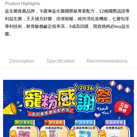
宅配
Product Highlights
NT$80/order | Free shipping on orders of NT$1,500 or more
益生菌推薦品牌，卡蘿琳益生菌國際級專業配方，12種國際認證專
利益生菌，天天補充好菌，排便順暢，維持消化道機能，七層包埋
離島宅配
專利技術，耐胃酸膽鹼定殖率高，9成高回購，囤貨媽媽必buy益生
NT$100/order | Free shipping on orders of NT$1,500 or more
菌。
海外宅配
Shipping Rates
Description
Specification
Recommendations