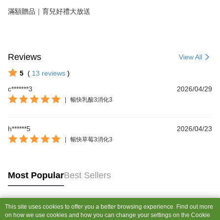
滿額贈品｜育兒好禮大放送
Reviews
View All
5
(
13
reviews
)
c*******3
2026/04/29
|
暢快乳酸3消化3
h******5
2026/04/23
|
暢快草莓3消化3
Most Popular
Best Sellers
This site uses cookies to offer you a better browsing experience. Find out more
Popular Tags
on how we use cookies and how you can change your settings on the Cookie