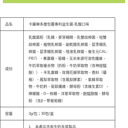
品名
卡蘿琳多層包覆專利益生菌
-
乳酸口味
乳酸菌粉（乳糖、麥芽糊精、乳雙歧桿菌、短雙
歧桿菌、植物乳桿菌、副乾酪乳桿菌、鼠李糖乳
桿菌、鼠李糖乳桿菌、唾液乳桿菌、後生元CAL-
PB7）、果寡糖、菊糖、玉米來源可溶性纖維、
牛奶萃取複合物（奶粉、牛奶萃取物（含神經醯
成份
胺））、半乳寡糖、玫瑰花瓣萃取物、香料（優
格）、鳳梨萃取物（含鳳梨酵素）、紫蘇萃取
物、牛奶鈣、菊苣纖維、酵母粉（含維生素D）、
檸檬酸、D－核糖、洋蔥萃取物、麩醯胺酸、酵母
粉 （含β－聚葡萄糖）
容量
3g/
包；
30
包
/
盒
1.
本產品含有牛奶及其製品