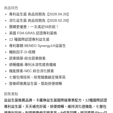
LINE Pay
商品特色
Apple Pay
專利益生菌 商品效期為【2028.04.26】
消化益生菌 商品效期為【2028.02.28】
街口支付
團購更優惠，一次滿足58折起！
Google Pay
美國 FDA GRAS 認證專利菌株
12 種國際認證專利益生菌
ATM付款
專利寡糖-BENEO Synergy1®益菌生
輔助因子-D-核糖
運送方式
蔬果精華-綜合蔬果酵素
全家取貨付款
順暢纖維-專利水溶性膳食纖維
每筆NT$120
機能酵素-NEC 綜合消化酵素
七層包埋技術，耐胃酸膽鹼定殖率高
7-11取貨付款
營養師推薦益生菌，幫助排便順暢
每筆NT$60，滿NT$1,500(含以上)免運費
宅配
銷售重點
益益生菌推薦品牌，卡蘿琳益生菌國際級專業配方，12種國際認證
每筆NT$80，滿NT$1,500(含以上)免運費
專利益生菌，天天補充好菌，排便順暢，維持消化道機能，七層包
離島宅配
埋專利技術，耐胃酸膽鹼定殖率高，9成高回購，囤貨媽媽必buy益