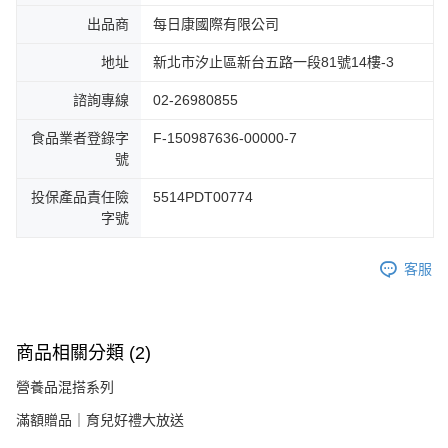
出品商
每日康國際有限公司
地址
新北市汐止區新台五路一段81號14樓-3
諮詢專線
02-26980855
食品業者登錄字
F-150987636-00000-7
號
投保產品責任險
5514PDT00774
字號
客服
商品相關分類 (2)
營養品混搭系列
滿額贈品｜育兒好禮大放送