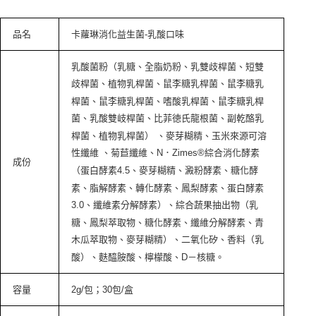
品名
卡蘿琳消化益生菌
-
乳酸口味
乳酸菌粉（乳糖、全脂奶粉、乳雙歧桿菌、短雙
歧桿菌、植物乳桿菌、鼠李糖乳桿菌、鼠李糖乳
桿菌、鼠李糖乳桿菌、嗜酸乳桿菌、鼠李糖乳桿
菌、乳酸雙岐桿菌、比菲徳氏龍根菌、副乾酪乳
桿菌、植物乳桿菌） 、麥芽糊精、玉米來源可溶
性纖維 、菊苣纖維、N．Zimes®綜合消化酵素
成份
（蛋白酵素4.5、麥芽糊精、澱粉酵素、糖化酵
素、脂解酵素、轉化酵素、鳳梨酵素、蛋白酵素
3.0、纖維素分解酵素）、綜合蔬果抽出物（乳
糖、鳳梨萃取物、糖化酵素、纖維分解酵素、青
木瓜萃取物、麥芽糊精）、二氧化矽、香料（乳
酸）、麩醯胺酸、檸檬酸、D－核糖。
容量
2g/
包；
30
包
/
盒