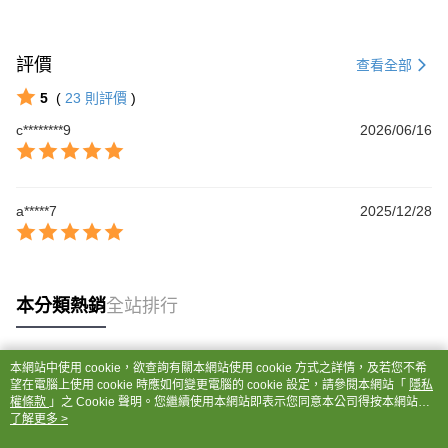
評價
查看全部
5
(
23
則評價
)
c********9
2026/06/16
a*****7
2025/12/28
本分類熱銷
全站排行
本網站中使用 cookie，欲查詢有關本網站使用 cookie 方式之詳情，及若您不希
熱門標籤
望在電腦上使用 cookie 時應如何變更電腦的 cookie 設定，請參閱本網站「
隱私
權條款
」之 Cookie 聲明。您繼續使用本網站即表示您同意本公司得按本網站使
用條款之 Cookie 聲明使用 cookie。
了解更多 >