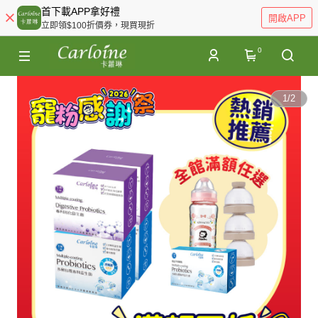
首下載APP拿好禮
開啟APP
立即領$100折價券，現買現折
0
1
/
2