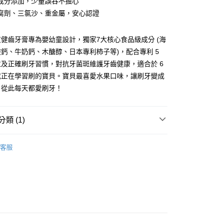
成分添加，少量誤吞不擔心
y
腐劑、三氯沙、重金屬，安心認證
健齒牙膏專為嬰幼童設計，獨家7大核心食品級成分 (海
鈣、牛奶鈣、木醣醇、日本專利柿子等)，配合專利 5
及正確刷牙習慣，對抗牙菌斑維護牙齒健康，適合於 6
付款
或正在學習刷的寶貝。寶貝最喜愛水果口味，讓刷牙變成
20
，從此每天都愛刷牙！
付款
0，滿NT$1,500(含以上)免運費
類 (1)
名｜萬毛牙刷/含鈣牙膏/漱口水/沐浴露
0，滿NT$1,500(含以上)免運費
客服
00，滿NT$1,500(含以上)免運費