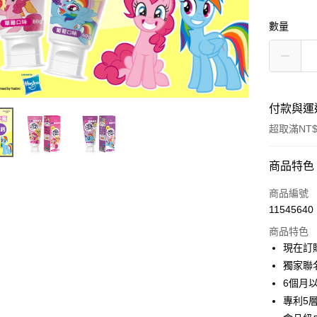
數量
付款與運
超取滿NT$
付款方式
商品特色
信用卡一
商品編號
11545640
超商取貨
商品特色
LINE Pay
現在訂購
獨家聯
Apple Pay
6個月
街口支付
專利5