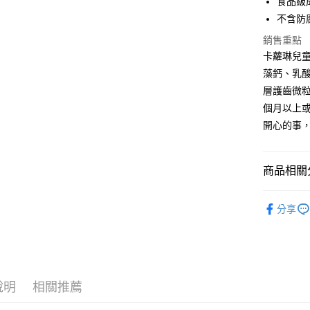
食品級
Google Pa
不含防
ATM付款
銷售重點
卡蘿琳兒童
藻鈣、乳酸
運送方式
層護齒微粒
全家取貨
個月以上
每筆NT$1
開心的事
7-11取貨
每筆NT$6
商品相關分
宅配
彩虹小馬聯
每筆NT$8
分享
離島宅配
每筆NT$1
說明
相關推薦