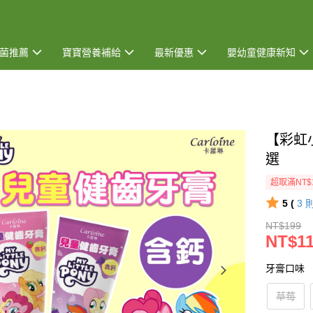
菌推薦
寶寶營養補給
最新優惠
嬰幼童健康新知
【彩虹
選
超取滿NT$
5 (
3
NT$199
NT$1
牙膏口味
草莓