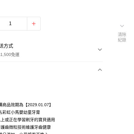
清除
紀錄
送方式
1,500免運
次付款
付款
商品效期為【2029.01.07】
名彩虹小馬嬰幼童牙膏
以上或正在學習刷牙的寶貝適用
層護齒微粒技術維護牙齒健康