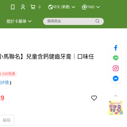
0
中文 (繁體)
TWD
關於卡蘿琳
小馬聯名】兒童含鈣健齒牙膏｜口味任
1,500免運
則評價
)
19
葡萄